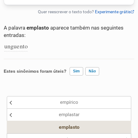
Humanizador de IA
A palavra
emplasto
aparece também nas seguintes
entradas:
Cata-letras
unguento
Conexões
Estes sinônimos foram úteis?
Sim
Não
Caça-palavras
Existem sinônimos incorretos
empírico
Nenhum dos sinônimos apresentados me ajudou
Dicionário
emplastar
Outro
emplasto
Sinônimos