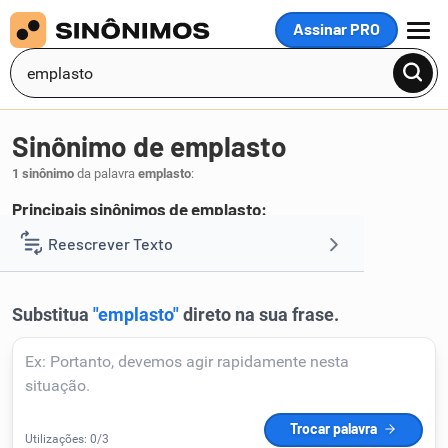
Assinar PRO
MENU
Sinônimo de emplasto
1 sinônimo
da palavra
emplasto
:
Principais sinônimos de emplasto:
emplastro
Reescrever Texto
.
1
Resumir Texto
Corrigir Texto
Detector de IA