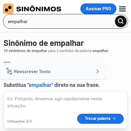
Assinar PRO
MENU
Sinônimo de empalhar
10 sinônimos de empalhar
para 3 sentidos da palavra
empalhar
:
atrapalhar
estorvar
embaraçar
,
,
.
1
Reescrever Texto
Resumir Texto
Corrigir Texto
Detector de IA