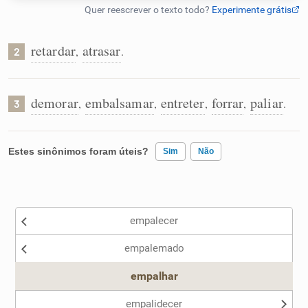
Humanizador de IA
retardar
atrasar
,
.
2
Cata-letras
demorar
embalsamar
entreter
forrar
paliar
,
,
,
,
.
3
Conexões
Estes sinônimos foram úteis?
Sim
Não
Caça-palavras
Existem sinônimos incorretos
empalecer
Nenhum dos sinônimos apresentados me ajudou
Dicionário
empalemado
Outro
empalhar
Sinônimos
empalidecer