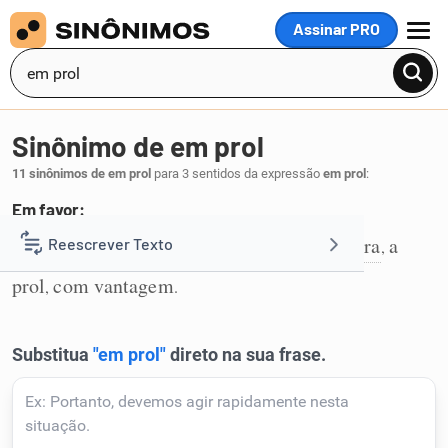
Assinar PRO
MENU
Sinônimo de em prol
11 sinônimos de em prol
para 3 sentidos da expressão
em prol
:
Em favor:
em favor
em benefício
em proveito
para
a
Reescrever Texto
,
,
,
,
1
prol
com vantagem
,
.
Resumir Texto
Corrigir Texto
Detector de IA