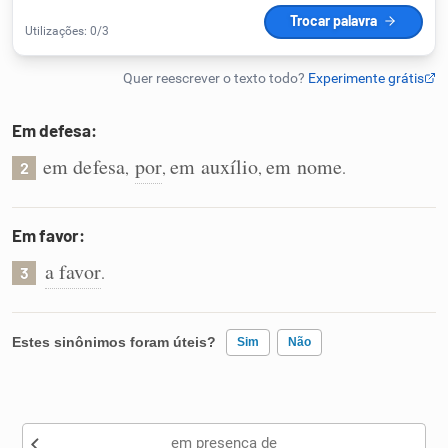
Humanizador de IA
Em defesa:
Cata-letras
em defesa
por
em auxílio
em nome
,
,
,
.
2
Conexões
Em favor:
Caça-palavras
a favor
.
3
Estes sinônimos foram úteis?
Sim
Não
Dicionário
Existem sinônimos incorretos
Sinônimos
em presença de
Nenhum dos sinônimos apresentados me ajudou