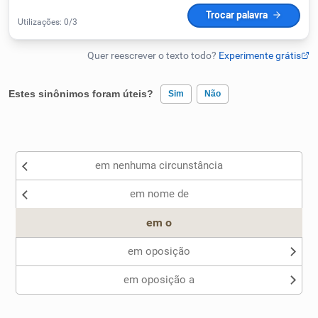
Humanizador de IA
Cata-letras
Estes sinônimos foram úteis?
Sim
Não
Conexões
Existem sinônimos incorretos
em nenhuma circunstância
Nenhum dos sinônimos apresentados me ajudou
Caça-palavras
em nome de
Outro
em o
em oposição
Dicionário
em oposição a
Sinônimos