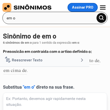
Assinar PRO
MENU
Sinônimo de em o
6 sinônimos de em o
para 1 sentido da expressão
em o
:
Preposição em contraída com o artigo definido o:
no
sobre
dentro de
no interior de
junto de
Reescrever Texto
,
,
,
,
,
1
em cima de
.
Resumir Texto
Corrigir Texto
Detector de IA