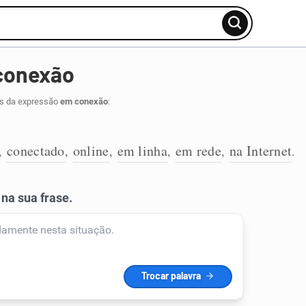
conexão
os da expressão
em conexão
:
conectado
online
em linha
em rede
na Internet
,
,
,
,
,
.