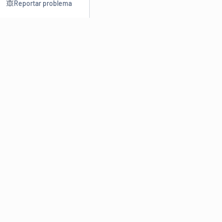
Reportar problema
Consultar
Escrev
Dicionário
Reescre
Sinônimos
Parafra
Conjugação
Corrigir
Antônimos
Resumir
O
Dicionário Online de Sinônimos
é parte do
Dicio.com.br
e
conta com mais de 30 mil sinônimos de palavras e de expressões
em português do Brasil.