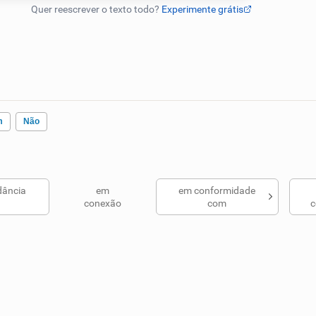
m
Não
dância
em
em conformidade
ados me ajudou
conexão
com
c