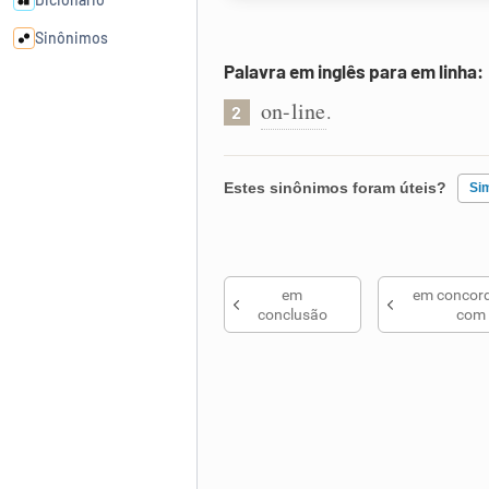
Sinônimos
Palavra em inglês para em linha:
Cata-letras
on-line
.
2
Conexões
Estes sinônimos foram úteis?
Si
Caça-palavras
Existem sinônimos incorretos
em
em concor
Nenhum dos sinônimos apresent
conclusão
com
Outro
Dicionário
Sinônimos