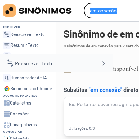
ESCREVER
Sinônimo de em 
Reescrever Texto
Resumir Texto
9 sinônimos de em conexão
para 2 sentid
Corrigir Texto
Conectado à Internet:
Reescrever Texto
Detector de IA
on
acessível
disponível
,
,
1
Humanizador de IA
Resumir Texto
Sinônimos no Chrome
JOGOS DE PALAVRAS
Corrigir Texto
Cata-letras
Conexões
Detector de IA
Caça-palavras
CONSULTAR
Humanizador de IA
Dicionário