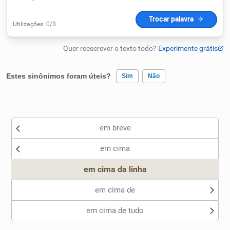
Humanizador de IA
Cata-letras
Estes sinônimos foram úteis?
Sim
Não
Conexões
Existem sinônimos incorretos
Caça-palavras
em breve
Nenhum dos sinônimos apresentados me ajudou
em cima
Outro
em cima da linha
Dicionário
em cima de
em cima de tudo
Sinônimos