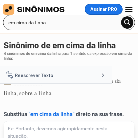
Assinar PRO
MENU
Sinônimo de em cima da linha
4 sinônimos de em cima da linha
para 1 sentido da expressão
em cima da
linha
:
Acima da linha:
Reescrever Texto
supralinear
acima da linha
mais acima da
,
,
1
linha
sobre a linha
Resumir Texto
,
.
Corrigir Texto
Detector de IA