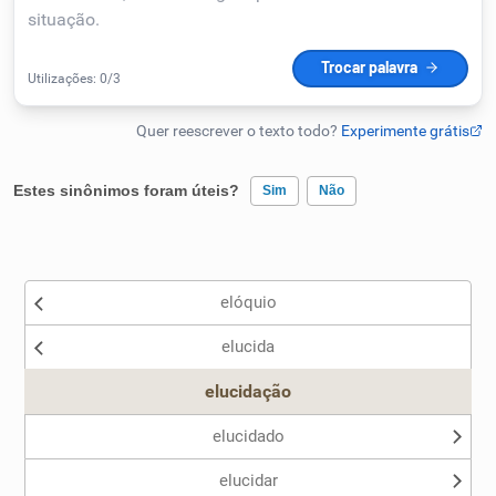
Humanizador de IA
Cata-letras
Estes sinônimos foram úteis?
Sim
Não
Conexões
Existem sinônimos incorretos
Caça-palavras
elóquio
Nenhum dos sinônimos apresentados me ajudou
elucida
Outro
elucidação
Dicionário
elucidado
Sinônimos
elucidar