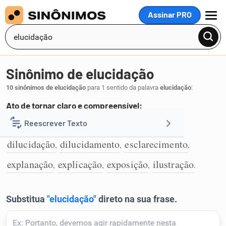
Assinar PRO
MENU
Sinônimo de elucidação
10 sinônimos de elucidação
para 1 sentido da palavra
elucidação
:
Ato de tornar claro e compreensível:
aclaração
delucidação
deslindamento
Reescrever Texto
,
,
,
1
dilucidação
dilucidamento
esclarecimento
,
,
,
Resumir Texto
explanação
explicação
exposição
ilustração
,
,
,
.
Corrigir Texto
Detector de IA