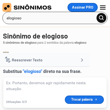
Assinar PRO
MENU
Sinônimo de elogioso
5 sinônimos de elogioso
para 2 sentidos da palavra
elogioso
:
apologético
encomiástico
panegírico
,
,
.
1
Reescrever Texto
Resumir Texto
Corrigir Texto
Detector de IA