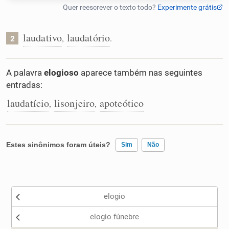
Humanizador de IA
laudativo
laudatório
,
.
2
Cata-letras
A palavra
elogioso
aparece também nas seguintes
entradas:
Conexões
laudatício
lisonjeiro
apoteótico
,
,
Caça-palavras
Estes sinônimos foram úteis?
Sim
Não
Existem sinônimos incorretos
Dicionário
elogio
Nenhum dos sinônimos apresentados me ajudou
Sinônimos
elogio fúnebre
Outro