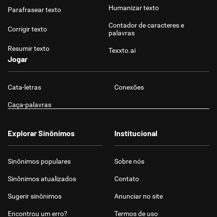
Humanizar texto
Parafrasear texto
Contador de caracteres e
Corrigir texto
palavras
Resumir texto
Texxto.ai
Jogar
Cata-letras
Conexões
Caça-palavras
Explorar Sinônimos
Institucional
Sinônimos populares
Sobre nós
Sinônimos atualizados
Contato
Sugerir sinônimos
Anunciar no site
Encontrou um erro?
Termos de uso