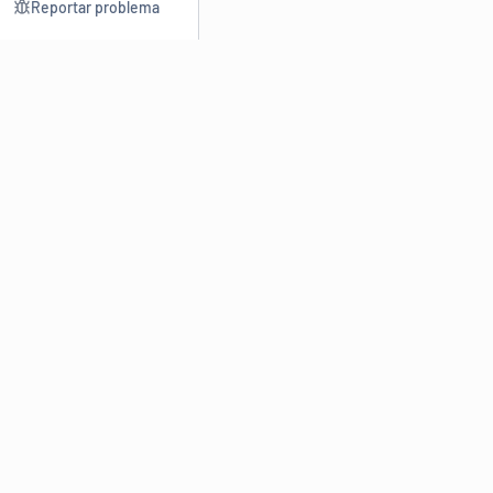
Reportar problema
Consultar
Escrev
Dicionário
Reescre
Sinônimos
Parafra
Conjugação
Corrigir
Antônimos
Resumir
O
Dicionário Online de Sinônimos
é parte do
Dicio.com.br
e
conta com mais de 30 mil sinônimos de palavras e de expressões
em português do Brasil.