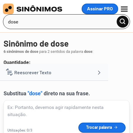
Assinar PRO
MENU
Sinônimo de dose
6 sinônimos de dose
para 2 sentidos da palavra
dose
:
Quantidade:
vez
Reescrever Texto
.
1
Resumir Texto
Corrigir Texto
Detector de IA