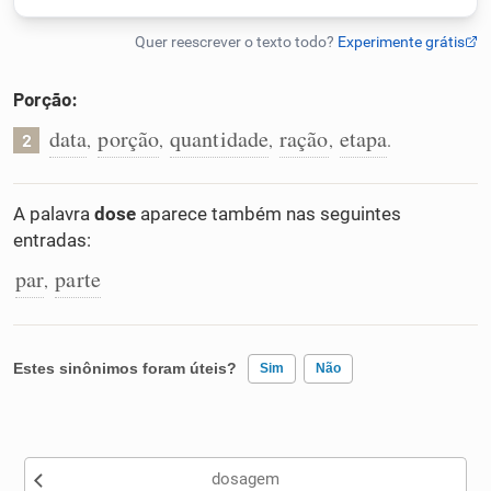
Humanizador de IA
Porção:
data
porção
quantidade
ração
etapa
,
,
,
,
.
2
Cata-letras
Conexões
A palavra
dose
aparece também nas seguintes
entradas:
Caça-palavras
par
parte
,
Estes sinônimos foram úteis?
Sim
Não
Dicionário
Existem sinônimos incorretos
Sinônimos
dosagem
Nenhum dos sinônimos apresentados me ajudou