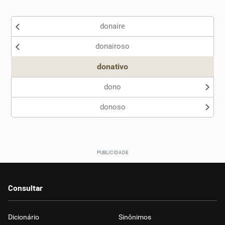
Existem sinônimos incorretos
donaire
Nenhum dos sinônimos apresentados me ajudou
donairoso
Outro
donativo
dono
donoso
Consultar
Dicionário
Sinônimos