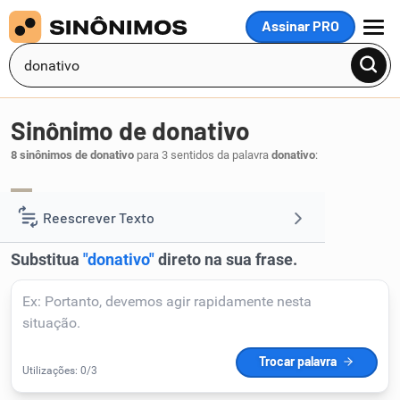
Assinar PRO
MENU
Sinônimo de donativo
8 sinônimos de donativo
para 3 sentidos da palavra
donativo
:
dom
presente
,
.
1
Reescrever Texto
Resumir Texto
Corrigir Texto
Detector de IA