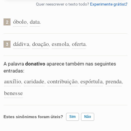
Humanizador de IA
óbolo
data
,
.
2
Cata-letras
dádiva
doação
esmola
oferta
,
,
,
.
3
Conexões
A palavra
donativo
aparece também nas seguintes
entradas:
Caça-palavras
auxílio
caridade
contribuição
espórtula
prenda
,
,
,
,
,
benesse
Dicionário
Estes sinônimos foram úteis?
Sim
Não
Sinônimos