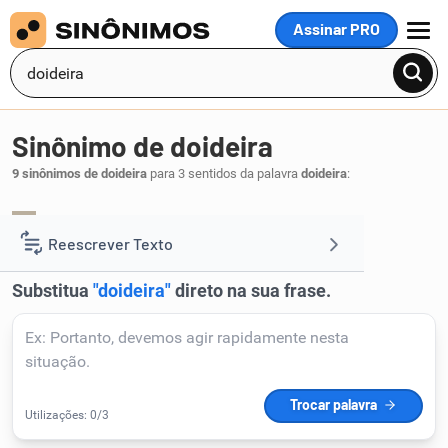
Assinar PRO
MENU
Sinônimo de doideira
9 sinônimos de doideira
para 3 sentidos da palavra
doideira
:
loucura
maluquice
insanidade
,
,
.
1
Reescrever Texto
Resumir Texto
Corrigir Texto
Detector de IA