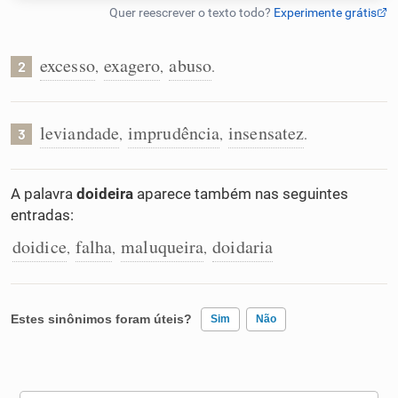
Humanizador de IA
excesso
exagero
abuso
,
,
.
2
Cata-letras
leviandade
imprudência
insensatez
,
,
.
3
Conexões
A palavra
doideira
aparece também nas seguintes
entradas:
Caça-palavras
doidice
falha
maluqueira
doidaria
,
,
,
Dicionário
Estes sinônimos foram úteis?
Sim
Não
Sinônimos
Existem sinônimos incorretos