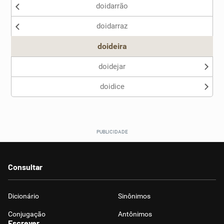
doidarrão
Nenhum dos sinônimos apresentados me ajudou
doidarraz
Outro
doideira
doidejar
doidice
Consultar
Dicionário
Sinônimos
Conjugação
Antônimos
Escrever