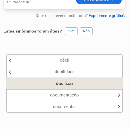
Humanizador de IA
Estes sinônimos foram úteis?
Sim
Não
Cata-letras
Existem sinônimos incorretos
Conexões
dócil
Nenhum dos sinônimos apresentados me ajudou
Caça-palavras
docilidade
Outro
docilizar
documentação
Dicionário
documentar
Sinônimos