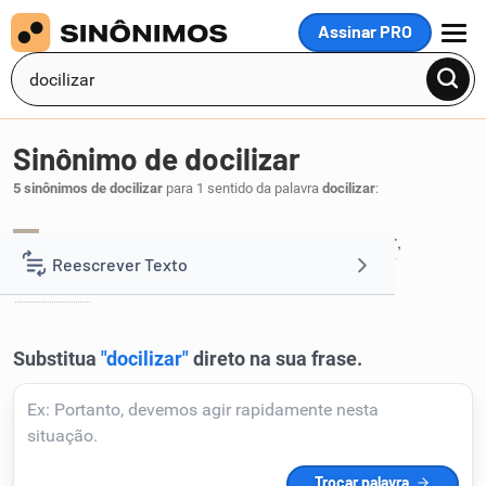
Assinar PRO
MENU
Sinônimo de docilizar
5 sinônimos de docilizar
para 1 sentido da palavra
docilizar
:
amansar
desbravar
domar
domesticar
,
,
,
,
1
Reescrever Texto
dominar
.
Resumir Texto
Corrigir Texto
Detector de IA