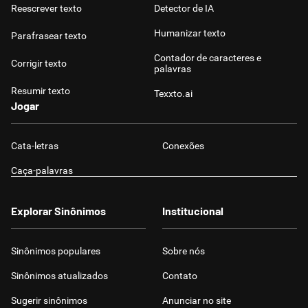
Reescrever texto
Detector de IA
Humanizar texto
Parafrasear texto
Contador de caracteres e
Corrigir texto
palavras
Resumir texto
Texxto.ai
Jogar
Cata-letras
Conexões
Caça-palavras
Explorar Sinônimos
Institucional
Sinônimos populares
Sobre nós
Sinônimos atualizados
Contato
Sugerir sinônimos
Anunciar no site