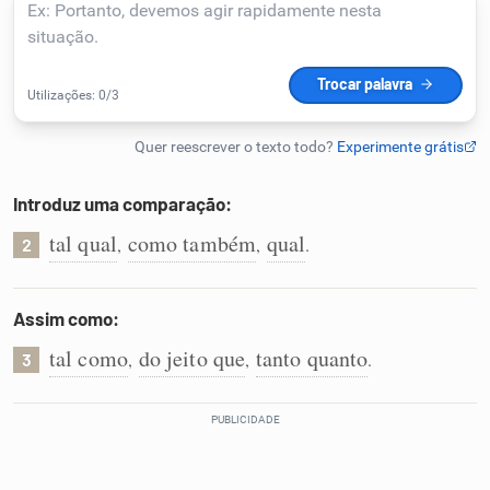
Humanizador de IA
Cata-letras
Introduz uma comparação:
Conexões
tal qual
como também
qual
,
,
.
2
Caça-palavras
Assim como:
tal como
do jeito que
tanto quanto
,
,
.
3
Dicionário
Sinônimos