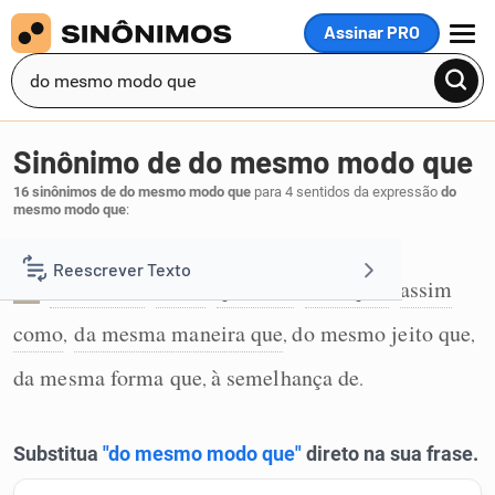
Assinar PRO
MENU
Sinônimo de do mesmo modo que
16 sinônimos de do mesmo modo que
para 4 sentidos da expressão
do
mesmo modo que
:
Assim como:
Reescrever Texto
bem como
como
que nem
tal e qual
assim
,
,
,
,
1
como
da mesma maneira que
do mesmo jeito que
Resumir Texto
,
,
,
da mesma forma que
à semelhança de
,
.
Corrigir Texto
Detector de IA