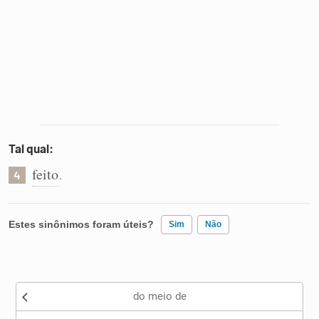
Tal qual:
feito
.
4
Estes sinônimos foram úteis?
Sim
Não
Existem sinônimos incorretos
do meio de
Nenhum dos sinônimos apresentados me ajudou