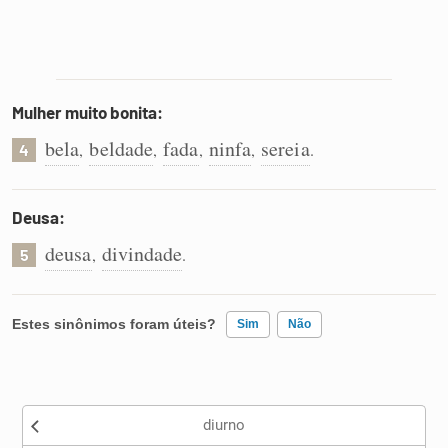
Mulher muito bonita:
bela
beldade
fada
ninfa
sereia
,
,
,
,
.
4
Deusa:
deusa
divindade
,
.
5
Estes sinônimos foram úteis?
Sim
Não
Existem sinônimos incorretos
diurno
Nenhum dos sinônimos apresentados me ajudou