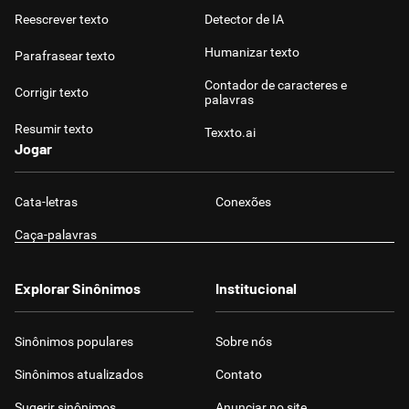
Reescrever texto
Detector de IA
Humanizar texto
Parafrasear texto
Contador de caracteres e
Corrigir texto
palavras
Resumir texto
Texxto.ai
Jogar
Cata-letras
Conexões
Caça-palavras
Explorar Sinônimos
Institucional
Sinônimos populares
Sobre nós
Sinônimos atualizados
Contato
Sugerir sinônimos
Anunciar no site