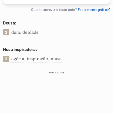
Humanizador de IA
Deusa:
deia
deidade
,
.
2
Cata-letras
Conexões
Musa inspiradora:
egéria
inspiração
musa
,
,
.
3
Caça-palavras
Dicionário
Sinônimos