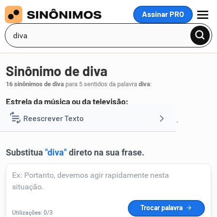
Assinar PRO
MENU
Sinônimo de diva
16 sinônimos de diva
para 5 sentidos da palavra
diva
:
Estrela da música ou da televisão:
celebridade
dama
estrela
prima-dona
Reescrever Texto
,
,
,
.
1
Resumir Texto
Corrigir Texto
Detector de IA