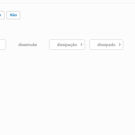
m
Não
dissimulei
dissipação
dissipado
ados me ajudou