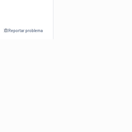
Reportar problema
Consultar
Escrev
Dicionário
Reescre
Sinônimos
Parafra
Conjugação
Corrigir
Antônimos
Resumir