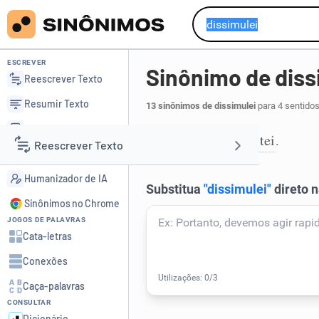
ESCREVER
Sinônimo de diss
Reescrever Texto
Resumir Texto
13 sinônimos de dissimulei
para 4 sentidos
Corrigir Texto
ocultei
acobertei
,
.
1
Reescrever Texto
Detector de IA
Humanizador de IA
Resumir Texto
Sinônimos no Chrome
JOGOS DE PALAVRAS
Corrigir Texto
Cata-letras
Conexões
Detector de IA
Caça-palavras
CONSULTAR
Humanizador de IA
Dicionário