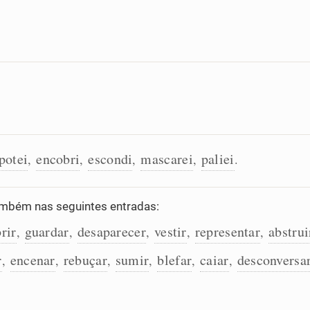
.
potei
encobri
escondi
mascarei
paliei
,
,
,
,
.
mbém nas seguintes entradas:
rir
guardar
desaparecer
vestir
representar
abstrui
,
,
,
,
,
r
encenar
rebuçar
sumir
blefar
caiar
desconversa
,
,
,
,
,
,