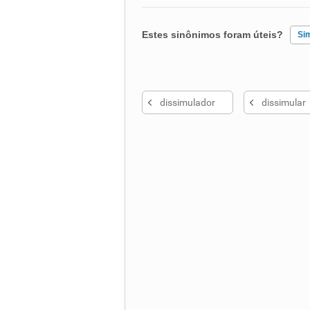
Estes sinônimos foram úteis?
Si
Existem sinônimos incorretos
dissimulador
dissimular
Nenhum dos sinônimos apresent
Outro