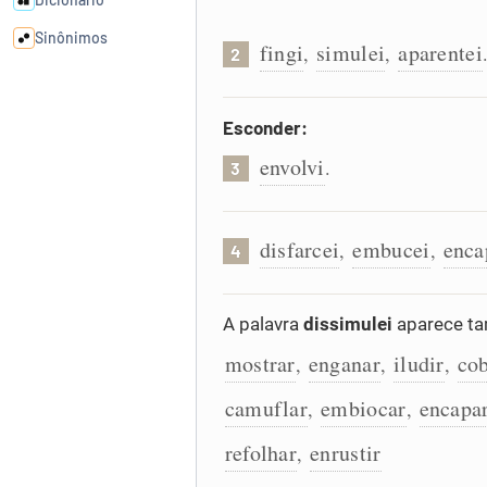
Sinônimos
fingi
simulei
aparentei
,
,
2
Cata-letras
Esconder:
envolvi
Conexões
.
3
Caça-palavras
disfarcei
embucei
enca
,
,
4
A palavra
dissimulei
aparece ta
Dicionário
mostrar
enganar
iludir
cob
,
,
,
camuflar
embiocar
encapa
,
,
Sinônimos
refolhar
enrustir
,