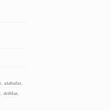
r
atabafar
,
,
r
driblar
,
,