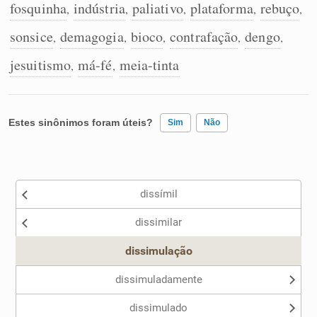
fosquinha
indústria
paliativo
plataforma
rebuço
,
,
,
,
,
sonsice
demagogia
bioco
contrafação
dengo
,
,
,
,
,
jesuitismo
má-fé
meia-tinta
,
,
Estes sinônimos foram úteis?
Sim
Não
Existem sinônimos incorretos
dissímil
Nenhum dos sinônimos apresentados me ajudou
dissimilar
Outro
dissimulação
dissimuladamente
dissimulado