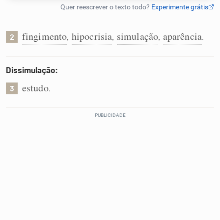
Humanizador de IA
fingimento
hipocrisia
simulação
aparência
,
,
,
.
2
Cata-letras
Dissimulação:
estudo
.
3
Conexões
Caça-palavras
Dicionário
Sinônimos