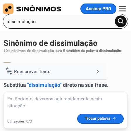
Assinar PRO
MENU
Sinônimo de dissimulação
10 sinônimos de dissimulação
para 5 sentidos da palavra
dissimulação
:
ocultação
.
1
Reescrever Texto
Resumir Texto
Corrigir Texto
Detector de IA