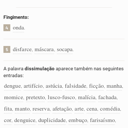
Fingimento:
onda
.
4
disfarce
máscara
socapa
,
,
.
5
A palavra
dissimulação
aparece também nas seguintes
entradas:
dengue
artifício
astúcia
falsidade
ficção
manha
,
,
,
,
,
,
momice
pretexto
lusco-fusco
malícia
fachada
,
,
,
,
,
fita
manto
reserva
afetação
arte
cena
comédia
,
,
,
,
,
,
,
cor
denguice
duplicidade
embuço
farisaísmo
,
,
,
,
,