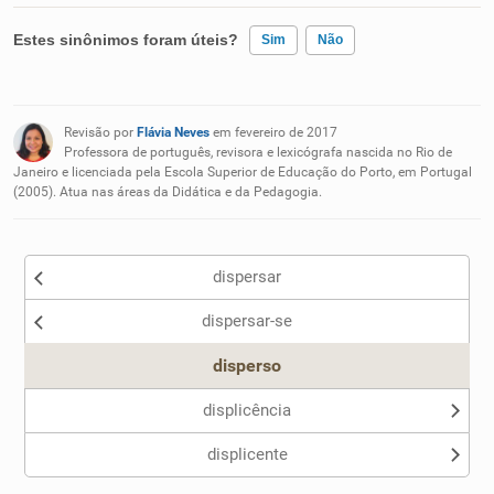
Estes sinônimos foram úteis?
Sim
Não
Existem sinônimos incorretos
Revisão por
Flávia Neves
em fevereiro de 2017
Nenhum dos sinônimos apresentados me ajudou
Professora de português, revisora e lexicógrafa nascida no Rio de
Janeiro e licenciada pela Escola Superior de Educação do Porto, em Portugal
(2005). Atua nas áreas da Didática e da Pedagogia.
Outro
dispersar
dispersar-se
disperso
displicência
displicente