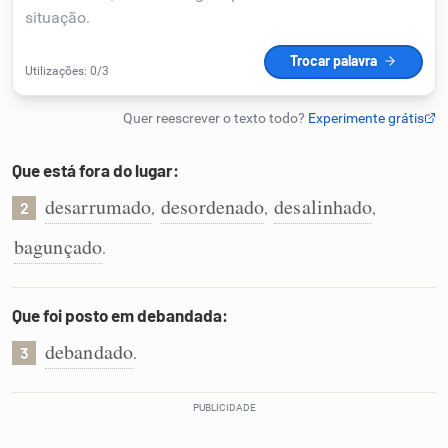
Humanizador de IA
Cata-letras
Que está fora do lugar:
Conexões
desarrumado
desordenado
desalinhado
,
,
,
2
bagunçado
.
Caça-palavras
Que foi posto em debandada:
debandado
.
3
Dicionário
Sinônimos