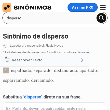
Assinar PRO
MENU
Sinônimo de disperso
Lexicógrafa responsável: Flávia Neves
18 sinônimos de disperso
para 5 sentidos da palavra
disperso
:
Reescrever Texto
Que está espalhado, separado:
espalhado
separado
distanciado
apartado
,
,
,
,
1
Resumir Texto
esparramado
derramado
,
.
Corrigir Texto
Detector de IA