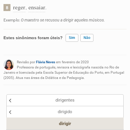
reger
ensaiar
,
.
8
Exemplo:
O maestro se recusou a dirigir aqueles músicos.
Estes sinônimos foram úteis?
Sim
Não
Existem sinônimos incorretos
Revisão por
Flávia Neves
em fevereiro de 2020
Nenhum dos sinônimos apresentados me ajudou
Professora de português, revisora e lexicógrafa nascida no Rio de
Janeiro e licenciada pela Escola Superior de Educação do Porto, em Portugal
(2005). Atua nas áreas da Didática e da Pedagogia.
Outro
dirigentes
dirigido
dirigir