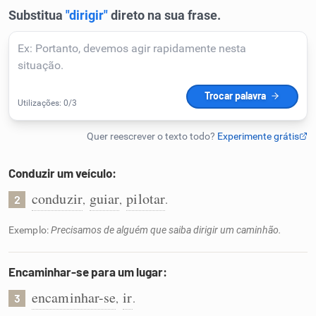
Humanizador de IA
Cata-letras
Conexões
Conduzir um veículo:
Caça-palavras
conduzir
guiar
pilotar
,
,
.
2
Exemplo:
Precisamos de alguém que saiba dirigir um caminhão.
Dicionário
Encaminhar-se para um lugar:
Sinônimos
encaminhar-se
ir
,
.
3