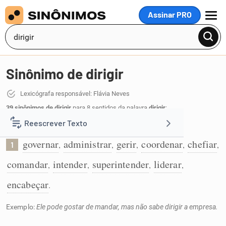
Assinar PRO
MENU
Sinônimo de dirigir
Lexicógrafa responsável: Flávia Neves
39 sinônimos de dirigir
para 8 sentidos da palavra
dirigir
:
Reescrever Texto
Governar ou administrar algo:
governar
administrar
gerir
coordenar
chefiar
,
,
,
,
,
1
Resumir Texto
comandar
intender
superintender
liderar
,
,
,
,
Corrigir Texto
encabeçar
.
Exemplo:
Ele pode gostar de mandar, mas não sabe dirigir a empresa.
Detector de IA