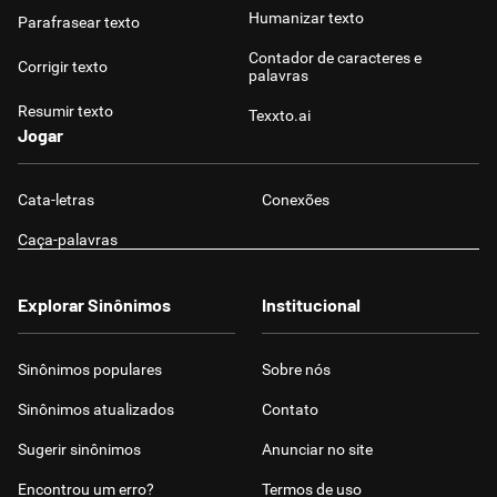
Humanizar texto
Parafrasear texto
Contador de caracteres e
Corrigir texto
palavras
Resumir texto
Texxto.ai
Jogar
Cata-letras
Conexões
Caça-palavras
Explorar Sinônimos
Institucional
Sinônimos populares
Sobre nós
Sinônimos atualizados
Contato
Sugerir sinônimos
Anunciar no site
Encontrou um erro?
Termos de uso