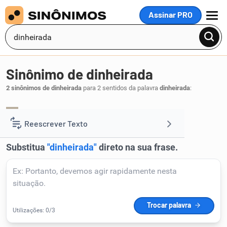
Assinar PRO
MENU
Sinônimo de dinheirada
2 sinônimos de dinheirada
para 2 sentidos da palavra
dinheirada
:
dinheirão
.
1
Reescrever Texto
Resumir Texto
Corrigir Texto
Detector de IA