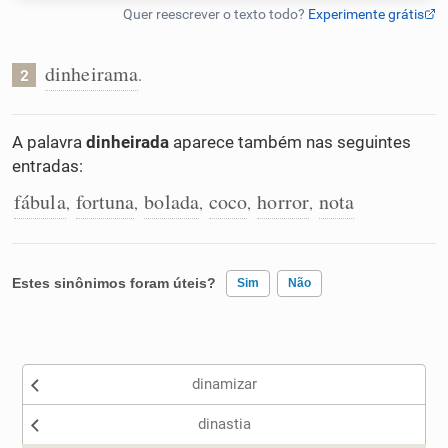
Humanizador de IA
dinheirama
.
2
Cata-letras
A palavra
dinheirada
aparece também nas seguintes
entradas:
Conexões
fábula
fortuna
bolada
coco
horror
nota
,
,
,
,
,
Caça-palavras
Estes sinônimos foram úteis?
Sim
Não
Existem sinônimos incorretos
Dicionário
dinamizar
Nenhum dos sinônimos apresentados me ajudou
Sinônimos
dinastia
Outro