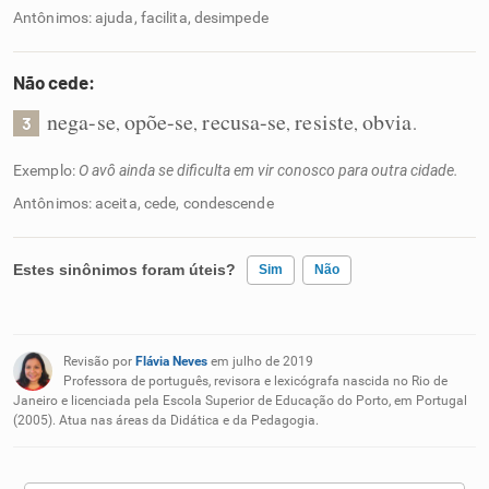
Antônimos: ajuda, facilita, desimpede
Não cede:
nega-se
opõe-se
recusa-se
resiste
obvia
,
,
,
,
.
3
Exemplo:
O avô ainda se dificulta em vir conosco para outra cidade.
Antônimos: aceita, cede, condescende
Estes sinônimos foram úteis?
Sim
Não
Existem sinônimos incorretos
Revisão por
Flávia Neves
em julho de 2019
Nenhum dos sinônimos apresentados me ajudou
Professora de português, revisora e lexicógrafa nascida no Rio de
Janeiro e licenciada pela Escola Superior de Educação do Porto, em Portugal
(2005). Atua nas áreas da Didática e da Pedagogia.
Outro