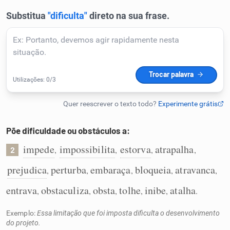
Humanizador de IA
Cata-letras
Conexões
Caça-palavras
Põe dificuldade ou obstáculos a:
impede
impossibilita
estorva
atrapalha
,
,
,
,
2
prejudica
perturba
embaraça
bloqueia
atravanca
,
,
,
,
,
Dicionário
entrava
obstaculiza
obsta
tolhe
inibe
atalha
,
,
,
,
,
.
Sinônimos
Exemplo:
Essa limitação que foi imposta dificulta o desenvolvimento
do projeto.