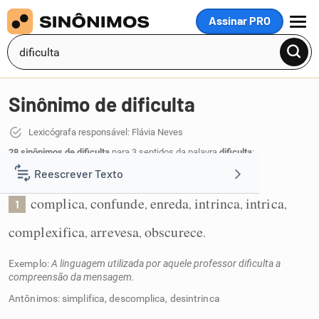
Assinar PRO
MENU
Sinônimo de dificulta
Lexicógrafa responsável: Flávia Neves
28 sinônimos de dificulta
para 3 sentidos da palavra
dificulta
:
Reescrever Texto
Torna difícil:
complica
confunde
enreda
intrinca
intrica
,
,
,
,
,
1
Resumir Texto
complexifica
arrevesa
obscurece
,
,
.
Corrigir Texto
Exemplo:
A linguagem utilizada por aquele professor dificulta a
compreensão da mensagem.
Detector de IA
Antônimos: simplifica, descomplica, desintrinca