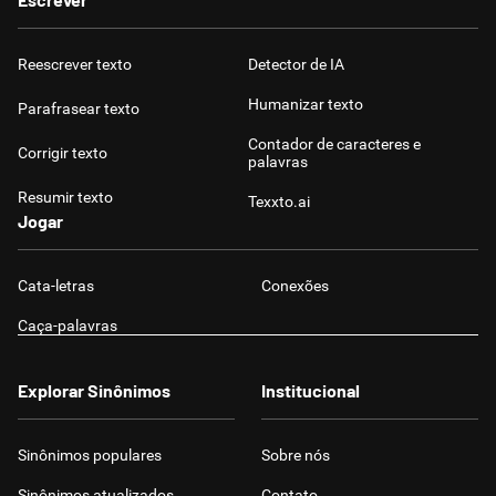
Reescrever texto
Detector de IA
Humanizar texto
Parafrasear texto
Contador de caracteres e
Corrigir texto
palavras
Resumir texto
Texxto.ai
Jogar
Cata-letras
Conexões
Caça-palavras
Explorar Sinônimos
Institucional
Sinônimos populares
Sobre nós
Sinônimos atualizados
Contato