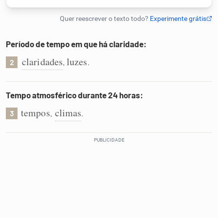
Humanizador de IA
Período de tempo em que há claridade:
claridades
luzes
,
.
2
Cata-letras
Conexões
Tempo atmosférico durante 24 horas:
tempos
climas
,
.
3
Caça-palavras
Dicionário
Sinônimos