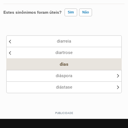
Estes sinônimos foram úteis?
Sim
Não
Existem sinônimos incorretos
diarreia
Nenhum dos sinônimos apresentados me ajudou
diartrose
Outro
dias
diáspora
diástase