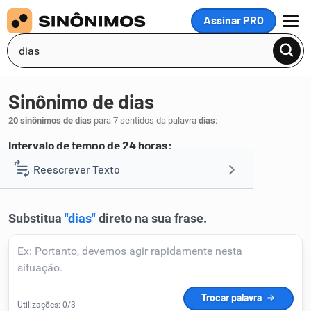
Assinar PRO
MENU
Sinônimo de dias
20 sinônimos de dias
para 7 sentidos da palavra
dias
:
Intervalo de tempo de 24 horas:
datas
Reescrever Texto
.
1
Resumir Texto
Corrigir Texto
Detector de IA