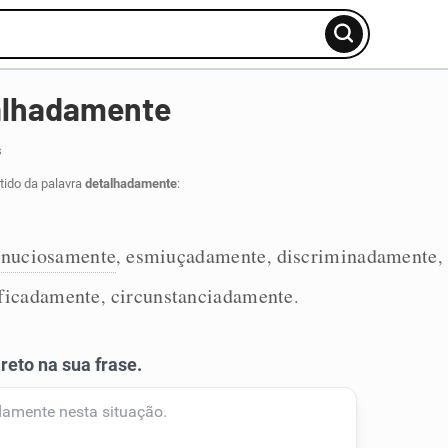
alhadamente
s
tido da palavra
detalhadamente
:
nuciosamente
esmiuçadamente
discriminadamente
,
,
,
ficadamente
circunstanciadamente
,
.