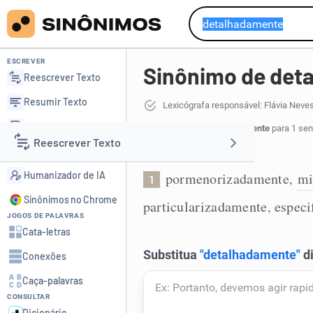
ESCREVER
Sinônimo de det
Reescrever Texto
Resumir Texto
Lexicógrafa responsável: Flávia Neve
Corrigir Texto
7 sinônimos de detalhadamente
para 1 sen
Reescrever Texto
Detector de IA
De forma detalhada:
Humanizador de IA
pormenorizadamente
mi
,
1
Resumir Texto
Sinônimos no Chrome
particularizadamente
especi
,
JOGOS DE PALAVRAS
Corrigir Texto
Cata-letras
Conexões
Detector de IA
Caça-palavras
CONSULTAR
Humanizador de IA
Dicionário