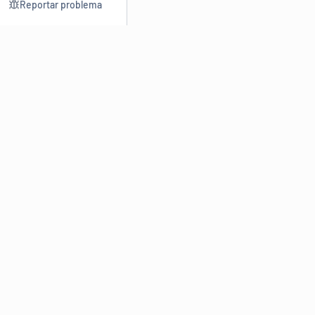
Reportar problema
Consultar
Escrev
Dicionário
Reescre
Sinônimos
Parafra
Conjugação
Corrigir
Antônimos
Resumir
O
Dicionário Online de Sinônimos
é parte do
Dicio.com.br
e
conta com mais de 30 mil sinônimos de palavras e de expressões
em português do Brasil.