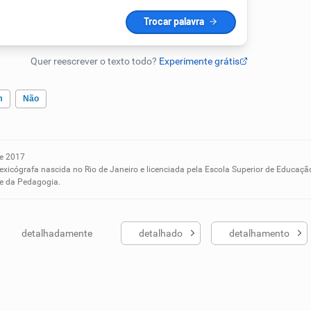
m
Não
e 2017
ados me ajudou
lexicógrafa nascida no Rio de Janeiro e licenciada pela Escola Superior de Educaçã
 e da Pedagogia.
detalhadamente
detalhado
detalhamento