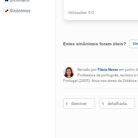
Sinônimos
Cata-letras
Estes sinônimos foram úteis?
Si
Conexões
Existem sinônimos incorretos
Caça-palavras
Revisão por
Flávia Neves
em junho d
Nenhum dos sinônimos apresent
Professora de português, revisora e 
Portugal (2005). Atua nas áreas da Didática
Outro
Dicionário
desviver
detalhada
Sinônimos