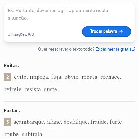
Humanizador de IA
Cata-letras
Conexões
Evitar:
evite
impeça
fuja
obvie
rebata
rechace
,
,
,
,
,
,
Caça-palavras
2
refreie
resista
suste
,
,
.
Furtar:
Dicionário
açambarque
afane
desfalque
fraude
furte
,
,
,
,
,
3
Sinônimos
roube
subtraia
,
.