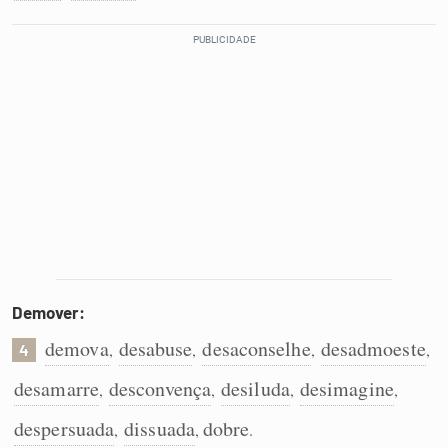
Demover:
demova
desabuse
desaconselhe
desadmoeste
,
,
,
,
4
desamarre
desconvença
desiluda
desimagine
,
,
,
,
despersuada
dissuada
dobre
,
,
.