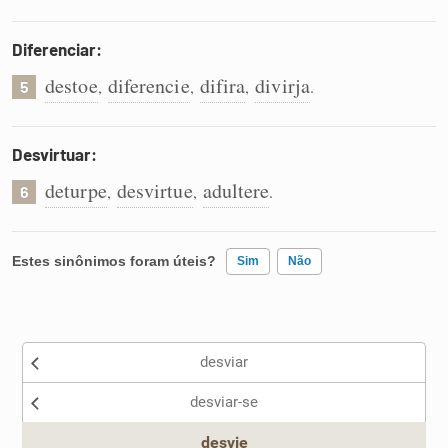
Diferenciar:
destoe
diferencie
difira
divirja
,
,
,
.
5
Desvirtuar:
deturpe
desvirtue
adultere
,
,
.
6
Estes sinônimos foram úteis?
Sim
Não
Existem sinônimos incorretos
desviar
Nenhum dos sinônimos apresentados me ajudou
desviar-se
Outro
desvie