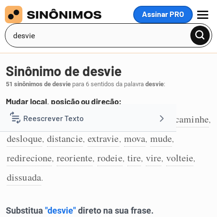
Assinar PRO
MENU
Sinônimo de desvie
51 sinônimos de desvie
para 6 sentidos da palavra
desvie
:
Mudar local, posição ou direção:
abduza
afaste
arrede
contorne
desencaminhe
Reescrever Texto
,
,
,
,
,
1
desloque
distancie
extravie
mova
mude
,
,
,
,
,
Resumir Texto
redirecione
reoriente
rodeie
tire
vire
volteie
,
,
,
,
,
,
Corrigir Texto
dissuada
.
Detector de IA