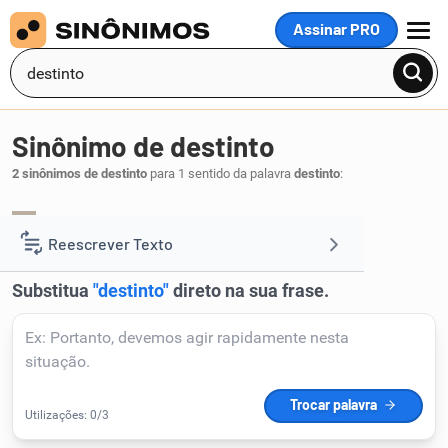
Assinar PRO
MENU
Sinônimo de destinto
2 sinônimos de destinto
para 1 sentido da palavra
destinto
:
desbotado
descorado
,
.
1
Reescrever Texto
Resumir Texto
Corrigir Texto
Detector de IA