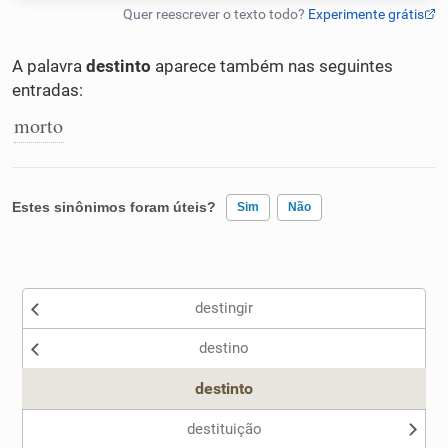
Humanizador de IA
A palavra
destinto
aparece também nas seguintes
entradas:
morto
Cata-letras
Conexões
Estes sinônimos foram úteis?
Sim
Não
Caça-palavras
Existem sinônimos incorretos
destingir
Nenhum dos sinônimos apresentados me ajudou
destino
Outro
Dicionário
destinto
Sinônimos
destituição