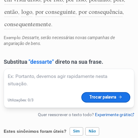
Humanizador de IA
então
logo
por conseguinte
por consequência
,
,
,
,
consequentemente
.
Exemplo:
Dessarte, serão necessárias novas campanhas de
Cata-letras
angariação de bens.
Conexões
Caça-palavras
Dicionário
Sinônimos
Estes sinônimos foram úteis?
Sim
Não