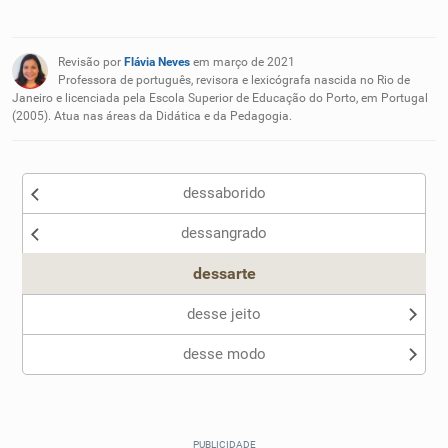
Existem sinônimos incorretos
Revisão por
Flávia Neves
em março de 2021
Nenhum dos sinônimos apresentados me ajudou
Professora de português, revisora e lexicógrafa nascida no Rio de
Janeiro e licenciada pela Escola Superior de Educação do Porto, em Portugal
(2005). Atua nas áreas da Didática e da Pedagogia.
Outro
dessaborido
dessangrado
dessarte
desse jeito
desse modo