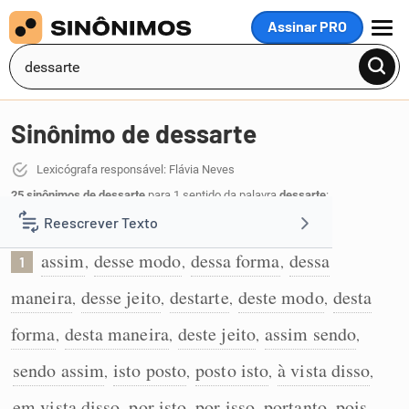
Assinar PRO
MENU
Sinônimo de dessarte
Lexicógrafa responsável: Flávia Neves
25 sinônimos de dessarte
para 1 sentido da palavra
dessarte
:
Reescrever Texto
Indica a conclusão de uma ideia anterior:
assim
desse modo
dessa forma
dessa
,
,
,
1
Resumir Texto
maneira
desse jeito
destarte
deste modo
desta
,
,
,
,
Corrigir Texto
forma
desta maneira
deste jeito
assim sendo
,
,
,
,
sendo assim
isto posto
posto isto
à vista disso
,
,
,
,
Detector de IA
em vista disso
por isto
por isso
portanto
pois
,
,
,
,
,