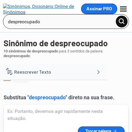
Assinar PRO
MENU
Sinônimo de despreocupado
10 sinônimos de despreocupado
para 3 sentidos da palavra
despreocupado
:
Tranquilo:
Reescrever Texto
calmo
.
1
Resumir Texto
Corrigir Texto
Detector de IA