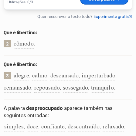
Humanizador de IA
Que é libertino:
Cata-letras
cômodo
.
2
Conexões
Que é libertino:
alegre
calmo
descansado
imperturbado
Caça-palavras
,
,
,
,
3
remansado
repousado
sossegado
tranquilo
,
,
,
.
A palavra
despreocupado
aparece também nas
Dicionário
seguintes entradas:
simples
doce
confiante
descontraído
relaxado
Sinônimos
,
,
,
,
,