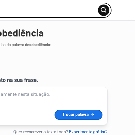
obediência
dos da palavra
desobediência
: