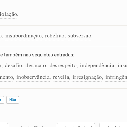
iolação
.
o
insubordinação
rebelião
subversão
,
,
,
.
e também nas seguintes entradas:
a
desafio
desacato
desrespeito
independência
íns
,
,
,
,
,
mento
inobservância
revelia
irresignação
infringê
,
,
,
,
m
Não