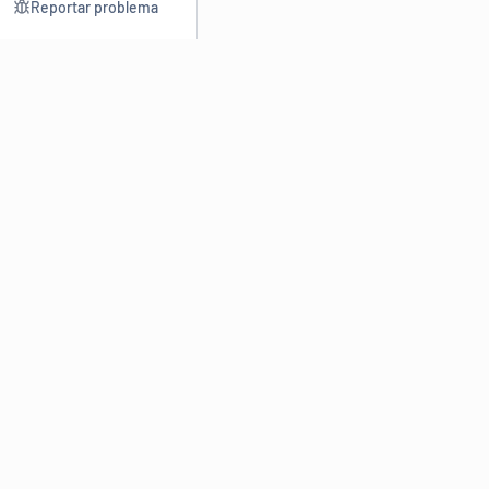
Reportar problema
Consultar
Escrev
Dicionário
Reescre
Sinônimos
Parafra
Conjugação
Corrigir
Antônimos
Resumir
O
Dicionário Online de Sinônimos
é parte do
Dicio.com.br
e
conta com mais de 30 mil sinônimos de palavras e de expressões
em português do Brasil.