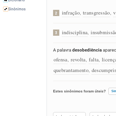
Sinônimos
infração
transgressão
v
,
,
2
Cata-letras
indisciplina
insubmissã
,
3
Conexões
A palavra
desobediência
aparec
Caça-palavras
ofensa
revolta
falta
licenç
,
,
,
quebrantamento
descumpri
,
Dicionário
Estes sinônimos foram úteis?
Si
Sinônimos
Existem sinônimos incorretos