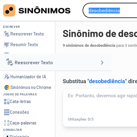
ESCREVER
Sinônimo de des
Reescrever Texto
Resumir Texto
9 sinônimos de desobediência
para 3 senti
Corrigir Texto
rebeldia
.
1
Reescrever Texto
Detector de IA
Humanizador de IA
Resumir Texto
Sinônimos no Chrome
JOGOS DE PALAVRAS
Corrigir Texto
Cata-letras
Conexões
Detector de IA
Caça-palavras
CONSULTAR
Humanizador de IA
Dicionário