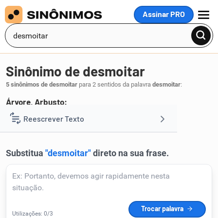
Assinar PRO
MENU
Sinônimo de desmoitar
5 sinônimos de desmoitar
para 2 sentidos da palavra
desmoitar
:
Árvore, Arbusto:
desbastar
adelgaçar
desmoutar
Reescrever Texto
,
,
.
1
Resumir Texto
Corrigir Texto
Detector de IA