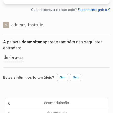
Humanizador de IA
educar
instruir
,
.
2
Cata-letras
A palavra
desmoitar
aparece também nas seguintes
entradas:
Conexões
desbravar
Caça-palavras
Estes sinônimos foram úteis?
Sim
Não
Dicionário
Existem sinônimos incorretos
desmodulação
Nenhum dos sinônimos apresentados me ajudou
Sinônimos