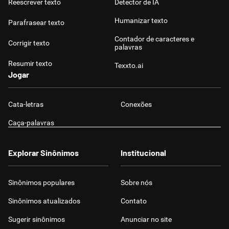
Reescrever texto
Detector de IA
Humanizar texto
Parafrasear texto
Contador de caracteres e
Corrigir texto
palavras
Resumir texto
Texxto.ai
Jogar
Cata-letras
Conexões
Caça-palavras
Explorar Sinônimos
Institucional
Sinônimos populares
Sobre nós
Sinônimos atualizados
Contato
Sugerir sinônimos
Anunciar no site