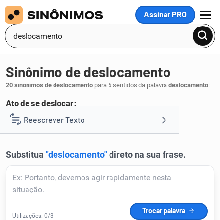
Assinar PRO
MENU
Sinônimo de deslocamento
20 sinônimos de deslocamento
para 5 sentidos da palavra
deslocamento
:
Ato de se deslocar:
locomoção
deslocação
viagem
Reescrever Texto
,
,
.
1
Resumir Texto
Corrigir Texto
Detector de IA