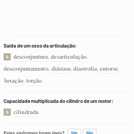
Saída de um osso da articulação:
desconjuntura
desarticulação
,
,
4
desconjuntamento
diástase
diastrofia
entorse
,
,
,
,
luxação
torção
,
.
Capacidade multiplicada do cilindro de um motor:
cilindrada
.
5
Estes sinônimos foram úteis?
Sim
Não