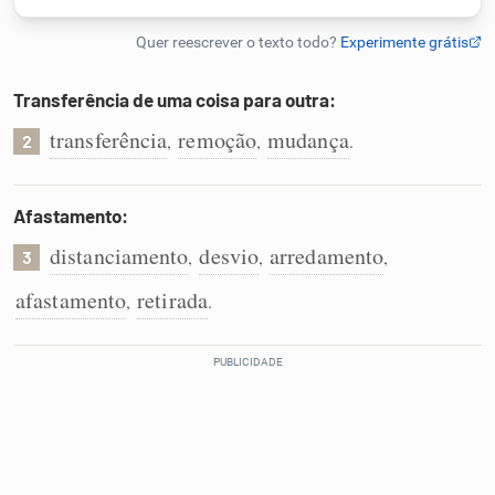
Humanizador de IA
Transferência de uma coisa para outra:
transferência
remoção
mudança
,
,
.
2
Cata-letras
Conexões
Afastamento:
distanciamento
desvio
arredamento
,
,
,
3
Caça-palavras
afastamento
retirada
,
.
Dicionário
Sinônimos