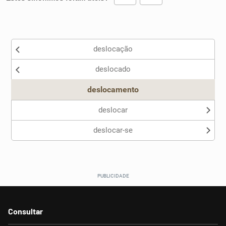
Existem sinônimos incorretos
deslocação
Nenhum dos sinônimos apresentados me ajudou
deslocado
Outro
deslocamento
deslocar
deslocar-se
Consultar