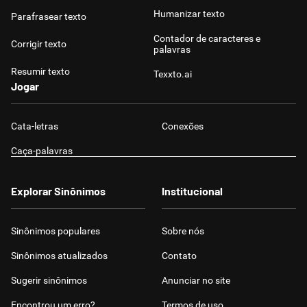
Humanizar texto
Parafrasear texto
Contador de caracteres e
Corrigir texto
palavras
Resumir texto
Texxto.ai
Jogar
Cata-letras
Conexões
Caça-palavras
Explorar Sinônimos
Institucional
Sinônimos populares
Sobre nós
Sinônimos atualizados
Contato
Sugerir sinônimos
Anunciar no site
Encontrou um erro?
Termos de uso