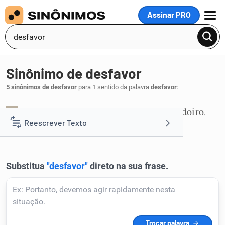
Assinar PRO
MENU
Sinônimo de desfavor
5 sinônimos de desfavor
para 1 sentido da palavra
desfavor
:
depreciação
desabono
descrédito
desdoiro
,
,
,
,
1
Reescrever Texto
menoscabo
.
Resumir Texto
Corrigir Texto
Detector de IA