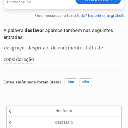
Humanizador de IA
A palavra
desfavor
aparece também nas seguintes
entradas:
Cata-letras
desgraça
desprezo
desvalimento
falta de
,
,
,
Conexões
consideração
Caça-palavras
Estes sinônimos foram úteis?
Sim
Não
Existem sinônimos incorretos
Dicionário
desfasar
Nenhum dos sinônimos apresentados me ajudou
Sinônimos
desfastio
Outro