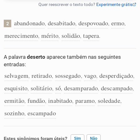
Humanizador de IA
abandonado
desabitado
despovoado
ermo
,
,
,
,
2
merecimento
mérito
solidão
tapera
,
,
,
.
Cata-letras
A palavra
deserto
aparece também nas seguintes
Conexões
entradas:
selvagem
retirado
sossegado
vago
desperdiçado
,
,
,
,
,
Caça-palavras
esquisito
solitário
só
desamparado
descampado
,
,
,
,
,
ermitão
fundão
inabitado
paramo
soledade
,
,
,
,
,
Dicionário
sozinho
escampado
,
Sinônimos
Estes sinônimos foram úteis?
Sim
Não