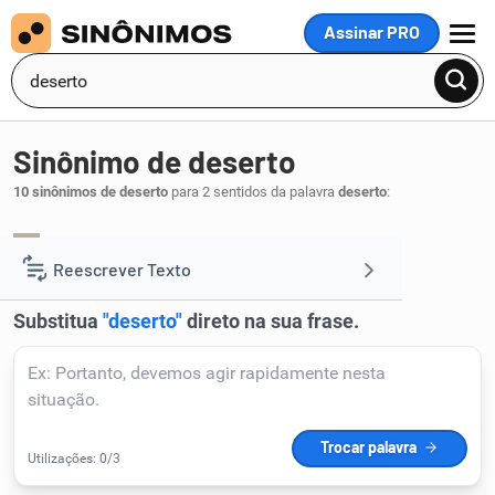
Assinar PRO
MENU
Sinônimo de deserto
10 sinônimos de deserto
para 2 sentidos da palavra
deserto
:
retiro
ermo
,
.
1
Reescrever Texto
Resumir Texto
Corrigir Texto
Detector de IA