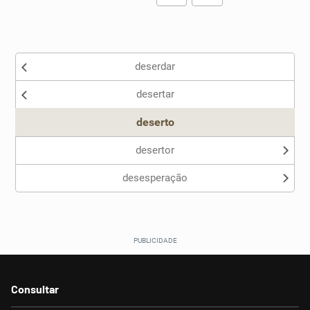
Existem sinônimos incorretos
deserdar
Nenhum dos sinônimos apresentados me ajudou
desertar
Outro
deserto
desertor
desesperação
Consultar