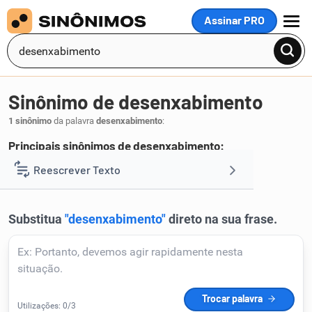
Assinar PRO
MENU
Sinônimo de desenxabimento
1 sinônimo
da palavra
desenxabimento
:
Principais sinônimos de desenxabimento:
sensaboria
Reescrever Texto
.
1
Resumir Texto
Corrigir Texto
Detector de IA