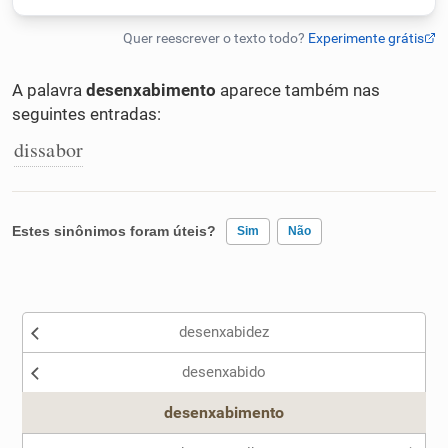
Humanizador de IA
A palavra
desenxabimento
aparece também nas
seguintes entradas:
Cata-letras
dissabor
Conexões
Estes sinônimos foram úteis?
Sim
Não
Caça-palavras
Existem sinônimos incorretos
desenxabidez
Nenhum dos sinônimos apresentados me ajudou
Dicionário
desenxabido
Outro
desenxabimento
Sinônimos