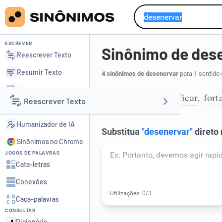
ESCREVER
Sinônimo de des
Reescrever Texto
Resumir Texto
4 sinônimos de desenervar
para 1 sentido 
Corrigir Texto
tonificar
fortificar
fort
,
,
1
Reescrever Texto
Detector de IA
Humanizador de IA
Resumir Texto
Sinônimos no Chrome
JOGOS DE PALAVRAS
Corrigir Texto
Cata-letras
Conexões
Detector de IA
Caça-palavras
CONSULTAR
Humanizador de IA
Dicionário