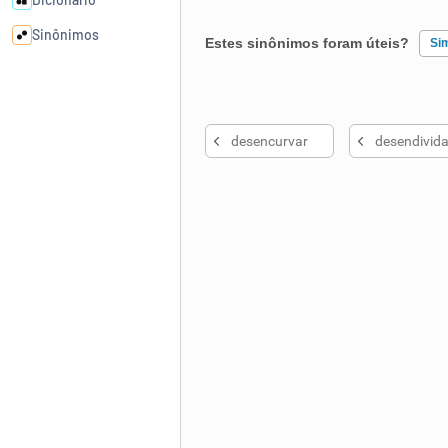
Sinônimos
Estes sinônimos foram úteis?
Si
Cata-letras
Existem sinônimos incorretos
desencurvar
desendivida
Nenhum dos sinônimos apresent
Conexões
Outro
Caça-palavras
Dicionário
Sinônimos