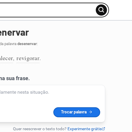
enervar
da palavra
desenervar
:
alecer
revigorar
,
.