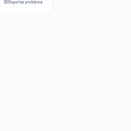
Reportar problema
Consultar
Escrev
Dicionário
Reescre
Sinônimos
Parafra
Conjugação
Corrigir
Antônimos
Resumir
O
Dicionário Online de Sinônimos
é parte do
Dicio.com.br
e
conta com mais de 30 mil sinônimos de palavras e de expressões
em português do Brasil.