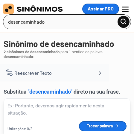
Assinar PRO
MENU
Sinônimo de desencaminhado
2 sinônimos de desencaminhado
para 1 sentido da palavra
desencaminhado
:
extraviado
transviado
,
.
1
Reescrever Texto
Resumir Texto
Corrigir Texto
Detector de IA