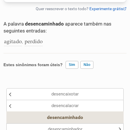
Humanizador de IA
A palavra
desencaminhado
aparece também nas
seguintes entradas:
Cata-letras
agitado
perdido
,
Conexões
Estes sinônimos foram úteis?
Sim
Não
Caça-palavras
Existem sinônimos incorretos
desencaixotar
Nenhum dos sinônimos apresentados me ajudou
Dicionário
desencalacrar
Outro
desencaminhado
Sinônimos
desencaminhador