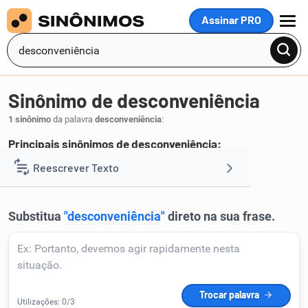
Assinar PRO
MENU
Sinônimo de desconveniência
1 sinônimo
da palavra
desconveniência
:
Principais sinônimos de desconveniência:
incoerência
Reescrever Texto
.
1
Resumir Texto
Corrigir Texto
Detector de IA