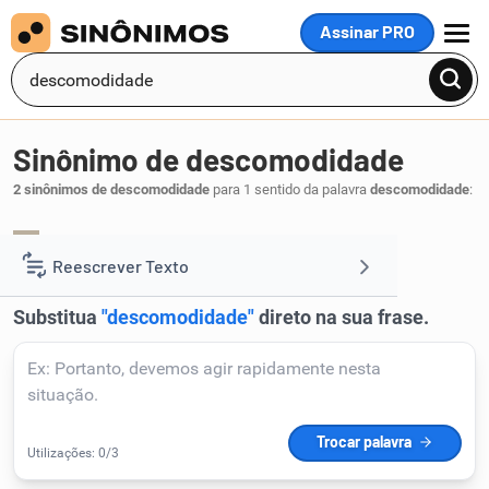
Assinar PRO
MENU
Sinônimo de descomodidade
2 sinônimos de descomodidade
para 1 sentido da palavra
descomodidade
:
descômodo
desconforto
,
.
1
Reescrever Texto
Resumir Texto
Corrigir Texto
Detector de IA