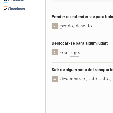
Sinônimos
Pender ou estender-se para baix
Cata-letras
pendo
descaio
,
.
2
Conexões
Deslocar-se para algum lugar:
vou
sigo
,
.
Caça-palavras
3
Sair de algum meio de transport
desembarco
saio
salto
,
,
,
4
Dicionário
Sinônimos