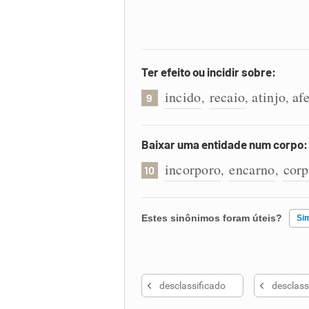
Ter efeito ou incidir sobre:
incido
recaio
atinjo
af
,
,
,
9
Baixar uma entidade num corpo:
incorporo
encarno
corp
,
,
10
Estes sinônimos foram úteis?
Si
Existem sinônimos incorretos
desclassificado
desclass
Nenhum dos sinônimos apresent