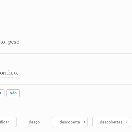
eto
peso
,
.
orifico
.
m
Não
ificar
desço
descoberta
descobertas
ados me ajudou