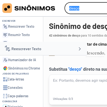
ESCREVER
Sinônimo de des
Reescrever Texto
Resumir Texto
42 sinônimos de desço
para 10 sentidos d
Corrigir Texto
Deslocar ou movimentar de cima 
Reescrever Texto
Detector de IA
baixo
abaixo
descendo
,
,
,
1
Humanizador de IA
Resumir Texto
Sinônimos no Chrome
JOGOS DE PALAVRAS
Corrigir Texto
Cata-letras
Conexões
Detector de IA
Caça-palavras
CONSULTAR
Humanizador de IA
Dicionário