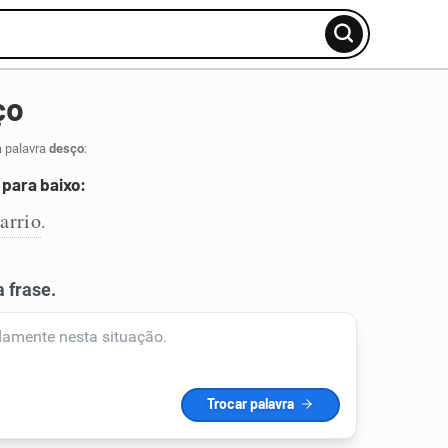
ço
a palavra
desço
:
para baixo:
arrio
.