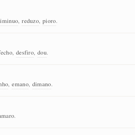
diminuo
reduzo
pioro
,
,
.
fecho
desfiro
dou
,
,
.
nho
emano
dimano
,
,
.
amaro
.