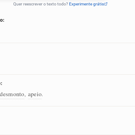
o:
e:
desmonto
apeio
,
.