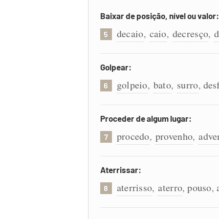
Baixar de posição, nível ou valor:
decaio
caio
decresço
,
,
,
5
Golpear:
golpeio
bato
surro
des
,
,
,
6
Proceder de algum lugar:
procedo
provenho
adve
,
,
7
Aterrissar:
aterrisso
aterro
pouso
,
,
,
8