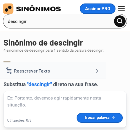
Assinar PRO
MENU
Sinônimo de descingir
4 sinônimos de descingir
para 1 sentido da palavra
descingir
:
afrouxar
alargar
desapertar
tirar
,
,
,
.
1
Reescrever Texto
Resumir Texto
Corrigir Texto
Detector de IA