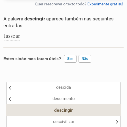
Humanizador de IA
A palavra
descingir
aparece também nas seguintes
entradas:
lassear
Cata-letras
Conexões
Estes sinônimos foram úteis?
Sim
Não
Caça-palavras
Existem sinônimos incorretos
descida
Nenhum dos sinônimos apresentados me ajudou
descimento
Outro
Dicionário
descingir
Sinônimos
descivilizar