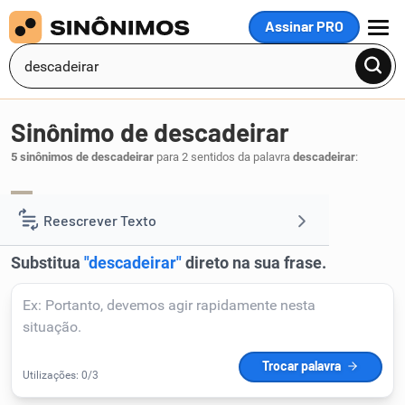
Assinar PRO
MENU
Sinônimo de descadeirar
5 sinônimos de descadeirar
para 2 sentidos da palavra
descadeirar
:
desancar
escadeirar
,
.
1
Reescrever Texto
Resumir Texto
Corrigir Texto
Detector de IA