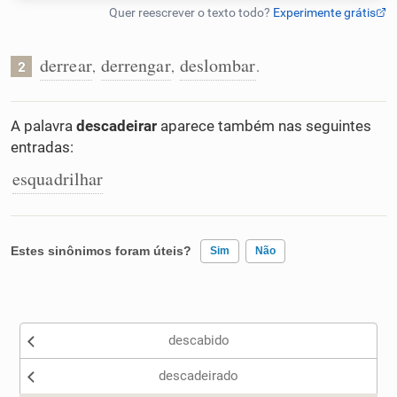
Humanizador de IA
derrear
derrengar
deslombar
,
,
.
2
Cata-letras
A palavra
descadeirar
aparece também nas seguintes
entradas:
Conexões
esquadrilhar
Caça-palavras
Estes sinônimos foram úteis?
Sim
Não
Existem sinônimos incorretos
Dicionário
descabido
Nenhum dos sinônimos apresentados me ajudou
Sinônimos
descadeirado
Outro