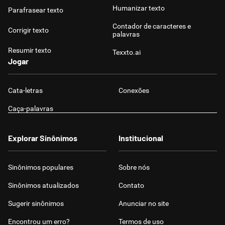
Humanizar texto
Parafrasear texto
Contador de caracteres e
Corrigir texto
palavras
Resumir texto
Texxto.ai
Jogar
Cata-letras
Conexões
Caça-palavras
Explorar Sinônimos
Institucional
Sinônimos populares
Sobre nós
Sinônimos atualizados
Contato
Sugerir sinônimos
Anunciar no site
Encontrou um erro?
Termos de uso