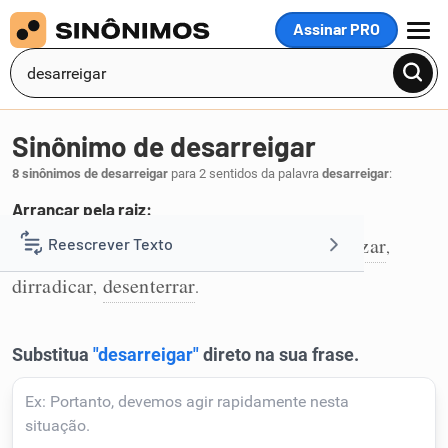
Assinar PRO
MENU
Sinônimo de desarreigar
8 sinônimos de desarreigar
para 2 sentidos da palavra
desarreigar
:
Arrancar pela raiz:
erradicar
arrancar
desenraizar
desraizar
Reescrever Texto
,
,
,
,
1
dirradicar
desenterrar
,
.
Resumir Texto
Corrigir Texto
Detector de IA