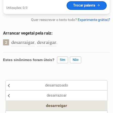
Humanizador de IA
Arrancar vegetal pela raiz:
Cata-letras
desarraigar
desraigar
,
.
2
Conexões
Estes sinônimos foram úteis?
Sim
Não
Caça-palavras
Existem sinônimos incorretos
desarrazoado
Nenhum dos sinônimos apresentados me ajudou
Dicionário
desarrazoar
Outro
Sinônimos
desarreigar