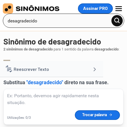
Assinar PRO
MENU
Sinônimo de desagradecido
2 sinônimos de desagradecido
para 1 sentido da palavra
desagradecido
:
desconhecido
ingrato
,
.
1
Reescrever Texto
Resumir Texto
Corrigir Texto
Detector de IA