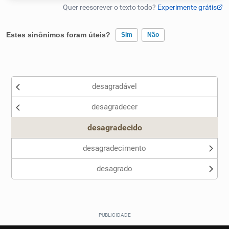
Humanizador de IA
Estes sinônimos foram úteis?
Sim
Não
Existem sinônimos incorretos
Cata-letras
desagradável
Nenhum dos sinônimos apresentados me ajudou
Conexões
desagradecer
Outro
Caça-palavras
desagradecido
desagradecimento
desagrado
Dicionário
Sinônimos