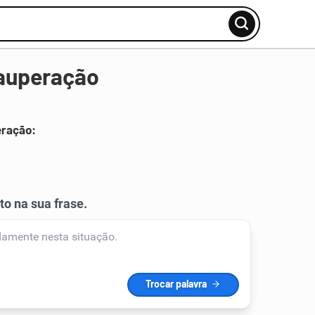
auperação
eração: