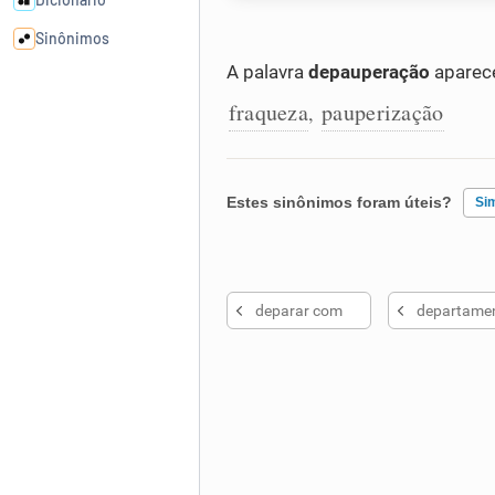
Sinônimos
A palavra
depauperação
aparece
Cata-letras
fraqueza
pauperização
,
Conexões
Estes sinônimos foram úteis?
Si
Caça-palavras
Existem sinônimos incorretos
deparar com
departame
Nenhum dos sinônimos apresent
Dicionário
Outro
Sinônimos