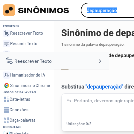
ESCREVER
Sinônimo de dep
Reescrever Texto
Resumir Texto
1 sinônimo
da palavra
depauperação
:
Corrigir Texto
Principais sinônimos de depaup
Reescrever Texto
Detector de IA
analose
.
1
Humanizador de IA
Resumir Texto
Sinônimos no Chrome
JOGOS DE PALAVRAS
Corrigir Texto
Cata-letras
Conexões
Detector de IA
Caça-palavras
CONSULTAR
Humanizador de IA
Dicionário