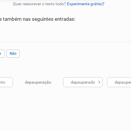
 também nas seguintes entradas:
m
Não
nto
depauperação
depauperado
depaupe
ados me ajudou