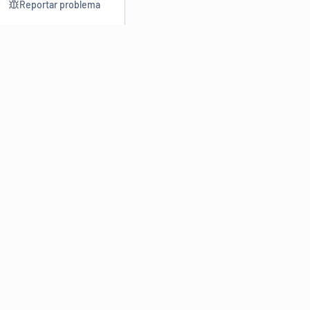
Reportar problema
Consultar
Escrev
Dicionário
Reescre
Sinônimos
Parafra
Conjugação
Corrigir
Antônimos
Resumir
O
Dicionário Online de Sinônimos
é parte do
Dicio.com.br
e
conta com mais de 30 mil sinônimos de palavras e de expressões
em português do Brasil.