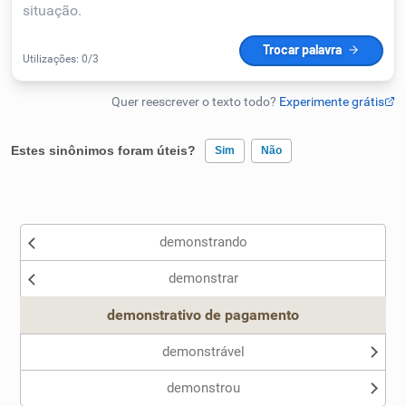
Humanizador de IA
Cata-letras
Estes sinônimos foram úteis?
Sim
Não
Conexões
Existem sinônimos incorretos
Caça-palavras
demonstrando
Nenhum dos sinônimos apresentados me ajudou
demonstrar
Outro
demonstrativo de pagamento
Dicionário
demonstrável
Sinônimos
demonstrou