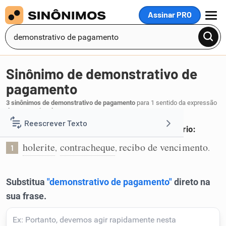
Assinar PRO
MENU
Sinônimo de demonstrativo de
pagamento
3 sinônimos de demonstrativo de pagamento
para 1 sentido da expressão
demonstrativo de pagamento
:
Reescrever Texto
Documento que comprova o pagamento do salário:
holerite
contracheque
recibo de vencimento
,
,
.
1
Resumir Texto
Corrigir Texto
Detector de IA