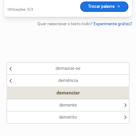
Humanizador de IA
Cata-letras
Conexões
demasiar-se
Caça-palavras
demência
demenciar
demente
Dicionário
demérito
Sinônimos