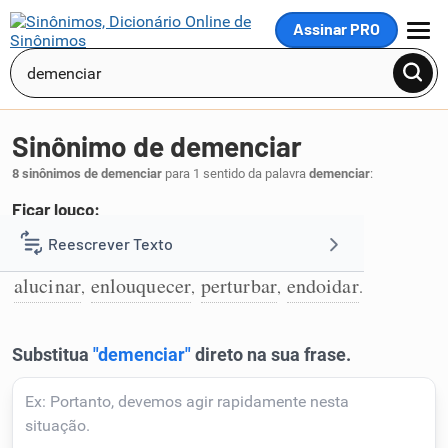
Assinar PRO
MENU
Sinônimo de demenciar
8 sinônimos de demenciar
para 1 sentido da palavra
demenciar
:
Ficar louco:
alienar
adoidar
amalucar
endoidecer
Reescrever Texto
,
,
,
,
1
alucinar
enlouquecer
perturbar
endoidar
,
,
,
.
Resumir Texto
Corrigir Texto
Detector de IA