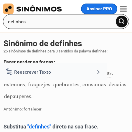
Assinar PRO
MENU
Sinônimo de definhes
25 sinônimos de definhes
para 3 sentidos da palavra
definhes
:
Fazer perder as forças:
enfraqueças
debilites
esmoreças
abatas
Reescrever Texto
,
,
,
,
1
extenues
fraquejes
quebrantes
consumas
decaias
,
,
,
,
,
Resumir Texto
depauperes
.
Corrigir Texto
Antônimo: fortalecer
Detector de IA