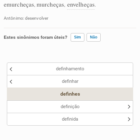
emurcheças
murcheças
envelheças
,
,
.
Antônimo: desenvolver
Estes sinônimos foram úteis?
Sim
Não
Existem sinônimos incorretos
definhamento
Nenhum dos sinônimos apresentados me ajudou
definhar
Outro
definhes
definição
definida