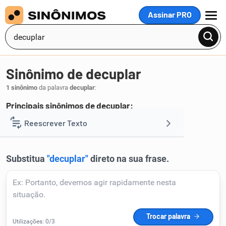
Assinar PRO
MENU
Sinônimo de decuplar
1 sinônimo
da palavra
decuplar
:
Principais sinônimos de decuplar:
decuplicar
Reescrever Texto
.
1
Resumir Texto
Corrigir Texto
Detector de IA