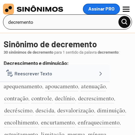
Assinar PRO
MENU
Sinônimo de decremento
30 sinônimos de decremento
para 1 sentido da palavra
decremento
:
Decrescimento e diminuição:
abaixamento
abate
abatimento
Reescrever Texto
,
,
,
1
apequenamento
apoucamento
atenuação
,
,
,
Resumir Texto
contração
controle
declínio
decrescimento
,
,
,
,
Corrigir Texto
decréscimo
descida
desvalorização
diminuição
,
,
,
,
encolhimento
encurtamento
enfraquecimento
,
,
,
Detector de IA
estreitamento
limitação
merma
míngua
,
,
,
,