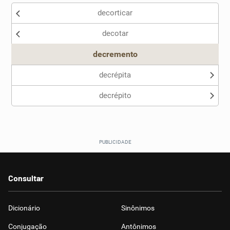
decorticar
Nenhum dos sinônimos apresentados me ajudou
decotar
Outro
decremento
decrépita
decrépito
Consultar
Dicionário
Sinônimos
Conjugação
Antônimos