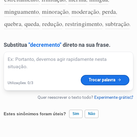
Humanizador de IA
minguamento
minoração
moderação
perda
,
,
,
,
quebra
queda
redução
restringimento
subtração
,
,
,
,
.
Cata-letras
Conexões
Caça-palavras
Dicionário
Estes sinônimos foram úteis?
Sim
Não
Sinônimos
Existem sinônimos incorretos