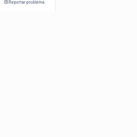
Reportar problema
Consultar
Escrev
Dicionário
Reescre
Sinônimos
Parafra
Conjugação
Corrigir
Antônimos
Resumir
O
Dicionário Online de Sinônimos
é parte do
Dicio.com.br
e
conta com mais de 30 mil sinônimos de palavras e de expressões
em português do Brasil.