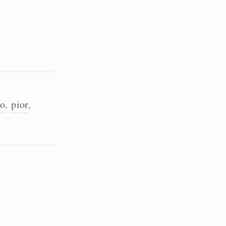
do
pior
,
,