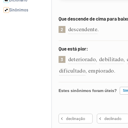
Sinônimos
Que descende de cima para baix
Cata-letras
descendente
.
2
Conexões
Que está pior:
deteriorado
debilitado
,
,
Caça-palavras
3
dificultado
empiorado
,
.
Dicionário
Estes sinônimos foram úteis?
Si
Sinônimos
Existem sinônimos incorretos
declinação
declinado
Nenhum dos sinônimos apresent