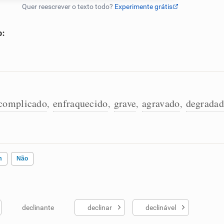
o:
complicado
enfraquecido
grave
agravado
degrada
,
,
,
,
m
Não
declinante
declinar
declinável
ados me ajudou