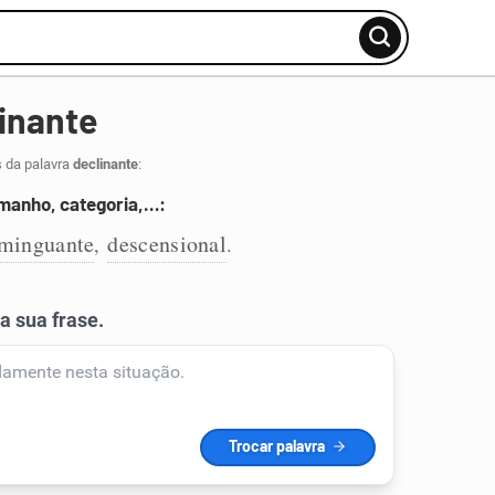
inante
s da palavra
declinante
:
manho, categoria,…:
minguante
descensional
,
.