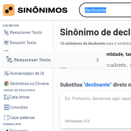
ESCREVER
Sinônimo de decl
Reescrever Texto
Resumir Texto
15 sinônimos de declinante
para 3 sentido
Corrigir Texto
Que decresce em quantidade, ta
Reescrever Texto
Detector de IA
decrescente
decadente
,
,
1
Humanizador de IA
Resumir Texto
Sinônimos no Chrome
JOGOS DE PALAVRAS
Corrigir Texto
Cata-letras
Conexões
Detector de IA
Caça-palavras
CONSULTAR
Humanizador de IA
Dicionário