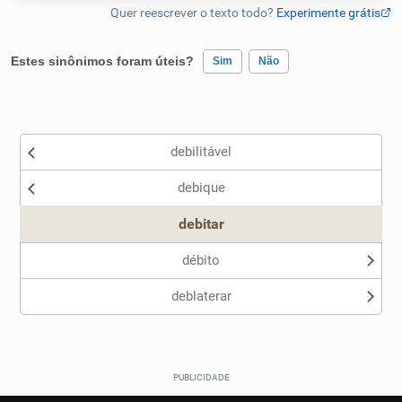
Humanizador de IA
Estes sinônimos foram úteis?
Sim
Não
Existem sinônimos incorretos
Cata-letras
debilitável
Nenhum dos sinônimos apresentados me ajudou
Conexões
debique
Outro
Caça-palavras
debitar
débito
deblaterar
Dicionário
Sinônimos