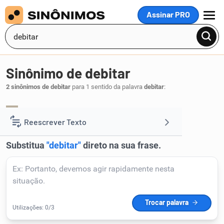
Assinar PRO
MENU
Sinônimo de debitar
2 sinônimos de debitar
para 1 sentido da palavra
debitar
:
dependurar
espetar
,
.
1
Reescrever Texto
Resumir Texto
Corrigir Texto
Detector de IA